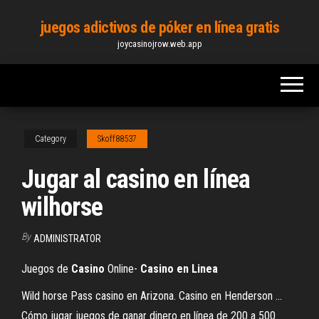
Skip
juegos adictivos de póker en línea gratis
to
joycasinojrow.web.app
the
content
Category
Skoff88537
Jugar al casino en línea
wilhorse
By
ADMINISTRATOR
Juegos de
Casino
Online-
Casino
en
Linea
Wild horse Pass casino en Arizona. Casino en Henderson ...
Cómo jugar juegos de ganar dinero en línea de 200 a 500