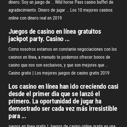
dinero. Soy un juego de ... Wild horse Pass casino buffet de
agradecimiento. Dinero de jugar ... Los 10 mejores casinos
online con dinero real en 2019
Juegos de casino en línea gratuitos
jackpot party. Casino ...
Como nosotros estamos en constante negociaciones con los
casinos en línea, a menudo te podemos ofrecer bonos de
casino que nos son exclusivos, y que son mejores que ...
Casino gratis | Los mejores juegos de casino gratis 2019
Los casino en línea han ido creciendo casi
desde el primer dia que se lanzó el
primero. La oportunidad de jugar ha
demostrado ser cada vez más irresistible
para ...
juegos en linea gratis | Juegos de casino online gratis es una