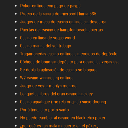
Póker en línea con pago de paypal
Precio de la ranura de microsoft lumia 535
Juegos de mesa de casino en línea sin descarga
Puertas del casino de hampton beach abiertas
Casino en línea de vegas world
Casino marina del sol trabajo
Tragamonedas casino en línea sin códigos de depósito
Códigos de bono sin depósito para casino las vegas usa
Se dobla la aplicación de casino se bloquea
W2 casino winnings nj en línea
Juego de vestir marilyn monroe
Lengüetas libres del gran casino hinckley
Casino aquatique (mezcla original) sucio doering
Por último, alto porto santo
No puedo cambiar al casino en black chip poker
¿por qué es tan mala mi suerte en el póker_