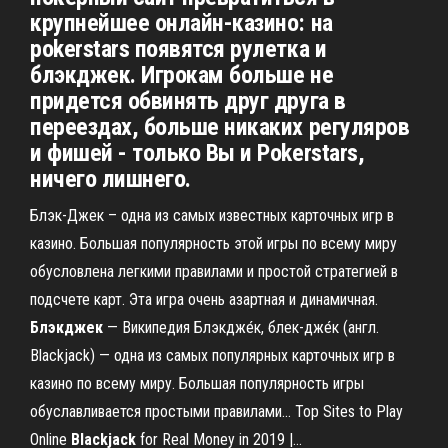
крупнейшее онлайн-казино: на
pokerstars появятся рулетка и
блэкджек. Игрокам больше не
придется обвинять друг друга в
переездах, больше никаких регуляров
и фишей - только Вы и Pokerstars,
ничего лишнего.
Блэк-Джек – одна из самых известных карточных игр в
казино. Большая популярность этой игры по всему миру
обусловлена легкими правилами и простой стратегией в
подсчете карт. Эта игра очень азартная и динамичная.
Блэкджек
— Википедия Блэкдже́к, блек-дже́к (англ.
Blackjack) — одна из самых популярных карточных игр в
казино по всему миру. Большая популярность игры
обуславливается простыми правилами... Top Sites to Play
Online
Blackjack
for Real Money in 2019 |…