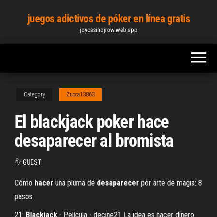
Skip
juegos adictivos de póker en línea gratis
to
joycasinojrow.web.app
the
content
Category
Zucca13863
El blackjack poker hace
desaparecer al bromista
By
GUEST
Cómo
hacer
una pluma de
desaparecer
por arte de magia: 8
pasos
21:
Blackjack
- Película - decine21 La idea es hacer dinero